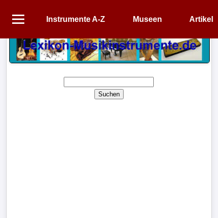
Instrumente A-Z
Museen
Artikel
Startseite
Instrumente
A-
Z
Suchen
Museen
Artikel
Impressum