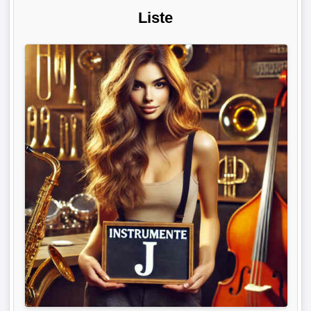
Liste