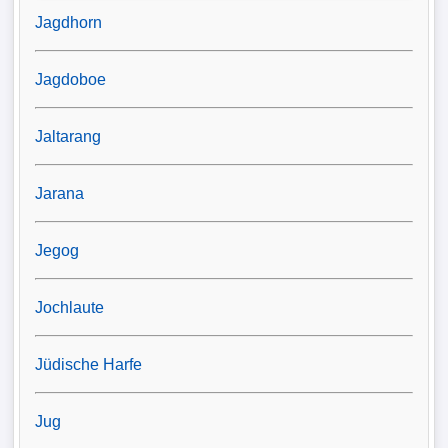
Jagdhorn
Jagdoboe
Jaltarang
Jarana
Jegog
Jochlaute
Jüdische Harfe
Jug