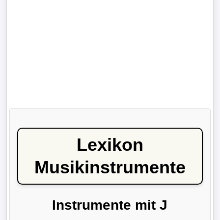
Lexikon
Musikinstrumente
Instrumente mit J