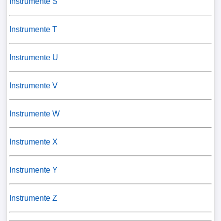
Instrumente S
Instrumente T
Instrumente U
Instrumente V
Instrumente W
Instrumente X
Instrumente Y
Instrumente Z