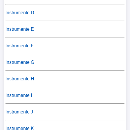
Instrumente D
Instrumente E
Instrumente F
Instrumente G
Instrumente H
Instrumente I
Instrumente J
Instrumente K