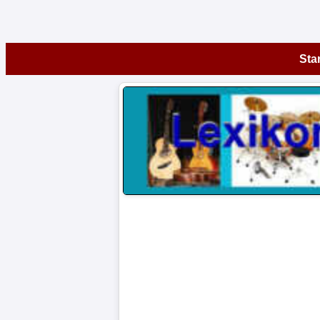
Startseite
Star
Instrumente
A-
Z
Museen
Artikel
Impressum