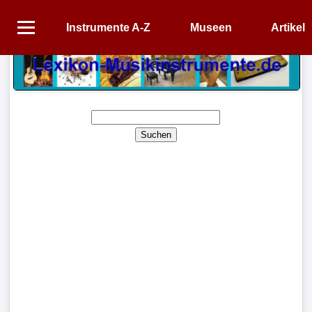
Instrumente A-Z
Museen
Artikel
Startseite
Instrumente
A-
Z
Suchen
Museen
Artikel
Impressum