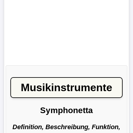
Musikinstrumente
Symphonetta
Definition, Beschreibung, Funktion,