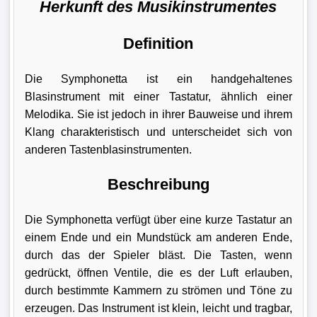
Herkunft des Musikinstrumentes
Definition
Die Symphonetta ist ein handgehaltenes
Blasinstrument mit einer Tastatur, ähnlich einer
Melodika. Sie ist jedoch in ihrer Bauweise und ihrem
Klang charakteristisch und unterscheidet sich von
anderen Tastenblasinstrumenten.
Beschreibung
Die Symphonetta verfügt über eine kurze Tastatur an
einem Ende und ein Mundstück am anderen Ende,
durch das der Spieler bläst. Die Tasten, wenn
gedrückt, öffnen Ventile, die es der Luft erlauben,
durch bestimmte Kammern zu strömen und Töne zu
erzeugen. Das Instrument ist klein, leicht und tragbar,