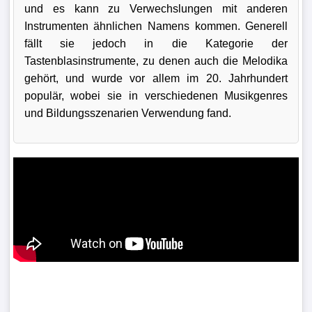
und es kann zu Verwechslungen mit anderen
Instrumenten ähnlichen Namens kommen. Generell
fällt sie jedoch in die Kategorie der
Tastenblasinstrumente, zu denen auch die Melodika
gehört, und wurde vor allem im 20. Jahrhundert
populär, wobei sie in verschiedenen Musikgenres
und Bildungsszenarien Verwendung fand.