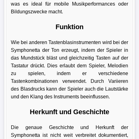
was es ideal für mobile Musikperformances oder
Bildungszwecke macht.
Funktion
Wie bei anderen Tastenblasinstrumenten wird bei der
Symphonetta der Ton erzeugt, indem der Spieler in
das Mundstück bläst und gleichzeitig Tasten auf der
Tastatur drückt. Dies erlaubt dem Spieler, Melodien
zu spielen, indem er verschiedene
Tastenkombinationen verwendet. Durch Variieren
des Blasdrucks kann der Spieler auch die Lautstärke
und den Klang des Instruments beeinflussen.
Herkunft und Geschichte
Die genaue Geschichte und Herkunft der
Symphonetta ist nicht weit verbreitet dokumentiert,