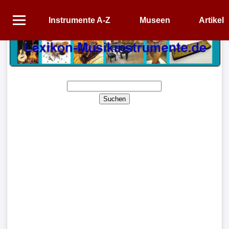
Instrumente A-Z
Museen
Artikel
Startseite
Instrumente
A-
Z
Suchen
Museen
Artikel
Impressum