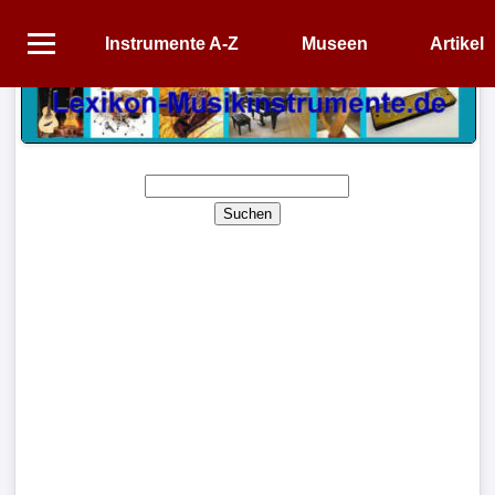
Instrumente A-Z
Museen
Artikel
Startseite
Instrumente
A-
Z
Suchen
Museen
Artikel
Impressum