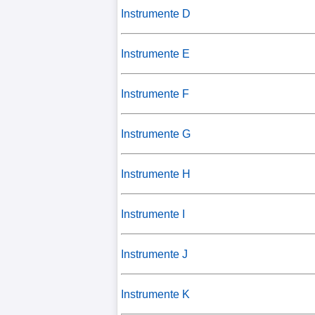
Instrumente D
Instrumente E
Instrumente F
Instrumente G
Instrumente H
Instrumente I
Instrumente J
Instrumente K