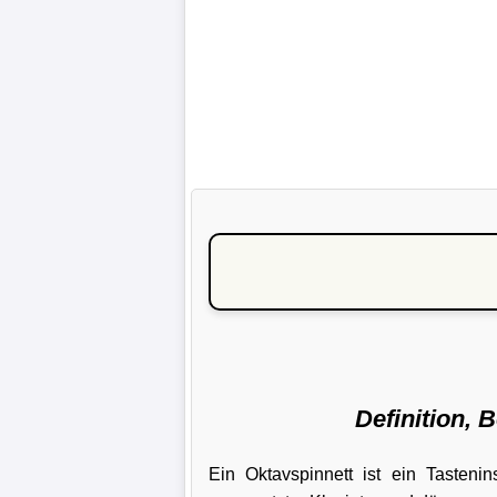
Definition, 
Ein Oktavspinnett ist ein Tasteni