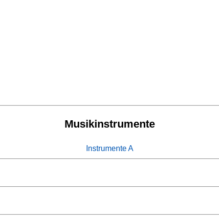
Musikinstrumente
Instrumente A