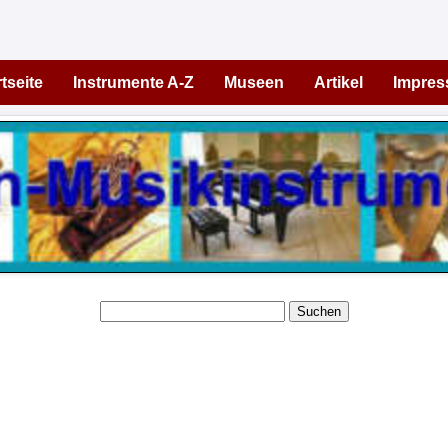
tseite
Instrumente A-Z
Museen
Artikel
Impre
Suchen