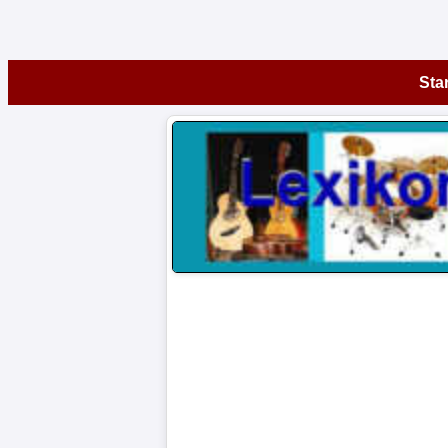
Startseite
Star
Instrumente
A-
Z
Museen
Artikel
Impressum