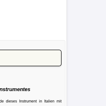
instrumentes
e dieses Instrument in Italien mit