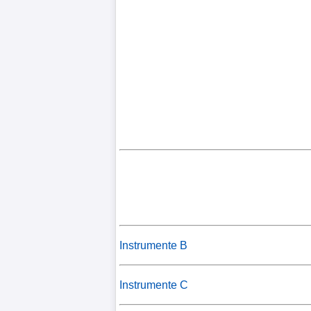
Instrumente B
Instrumente C