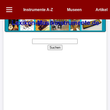
Instrumente A-Z
Museen
Artikel
Startseite
Instrumente
A-
Z
Suchen
Museen
Artikel
Impressum