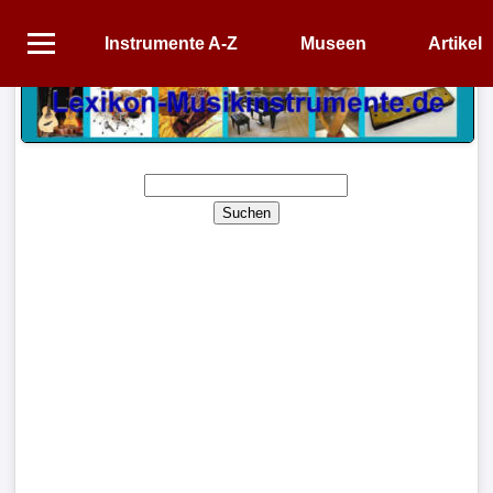
Instrumente A-Z
Museen
Artikel
Startseite
Instrumente
A-
Z
Suchen
Museen
Artikel
Impressum