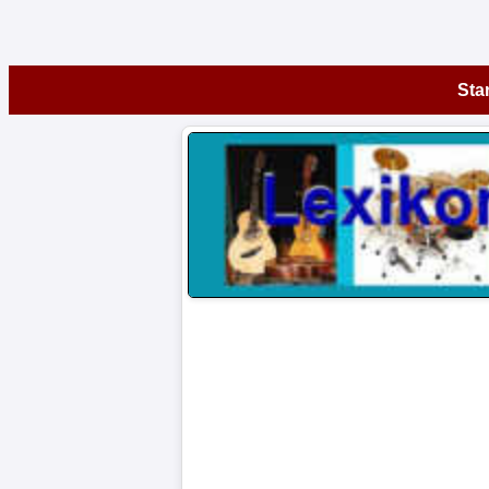
Startseite
Star
Instrumente
A-
Z
Museen
Artikel
Impressum