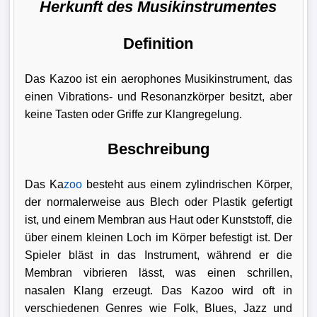
Herkunft des Musikinstrumentes
Definition
Das Kazoo ist ein aerophones Musikinstrument, das
einen Vibrations- und Resonanzkörper besitzt, aber
keine Tasten oder Griffe zur Klangregelung.
Beschreibung
Das Ka
zoo
besteht aus einem zylindrischen Körper,
der normalerweise aus Blech oder Plastik gefertigt
ist, und einem Membran aus Haut oder Kunststoff, die
über einem kleinen Loch im Körper befestigt ist. Der
Spieler bläst in das Instrument, während er die
Membran vibrieren lässt, was einen schrillen,
nasalen Klang erzeugt. Das Kazoo wird oft in
verschiedenen Genres wie Folk, Blues, Jazz und