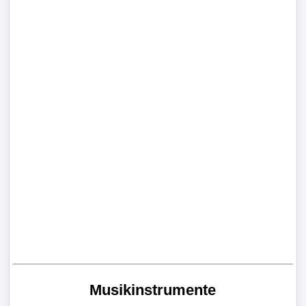
Musikinstrumente