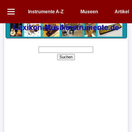
Instrumente A-Z
Museen
Artikel
Startseite
Instrumente
A-
Z
Suchen
Museen
Artikel
Impressum