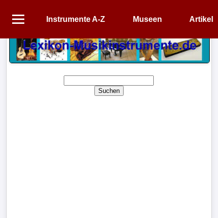
Instrumente A-Z
Museen
Artikel
Startseite
Instrumente
A-
Z
Suchen
Museen
Artikel
Impressum