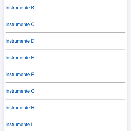
Instrumente B
Instrumente C
Instrumente D
Instrumente E
Instrumente F
Instrumente G
Instrumente H
Instrumente I