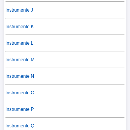
Instrumente J
Instrumente K
Instrumente L
Instrumente M
Instrumente N
Instrumente O
Instrumente P
Instrumente Q