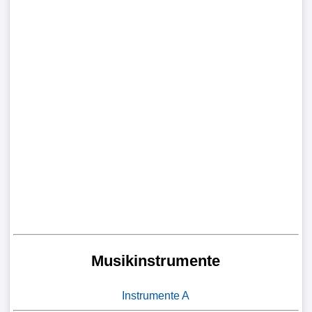
Musikinstrumente
Instrumente A