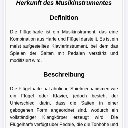
Herkunft des Musikinstrumentes
Definition
Die Flügelharfe ist ein Musikinstrument, das eine
Kombination aus Harfe und Flügel darstellt. Es ist ein
meist aufgestelltes Klavierinstrument, bei dem das
Spielen der Saiten mit Pedalen verstärkt und
modifiziert wird.
Beschreibung
Die Flügelharfe hat ähnliche Spielmechanismen wie
ein Flügel oder Klavier, jedoch besteht der
Unterschied darin, dass die Saiten in einer
gebogenen Form angeordnet sind, wodurch ein
vollständiger Klangkörper erzeugt wird. Die
Flügelharfe verfügt über Pedale, die die Tonhöhe und