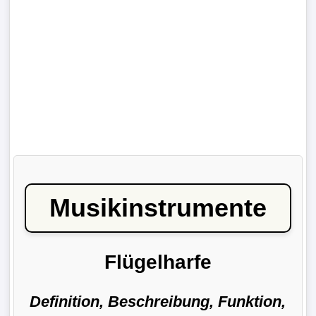
Musikinstrumente
Flügelharfe
Definition, Beschreibung, Funktion,