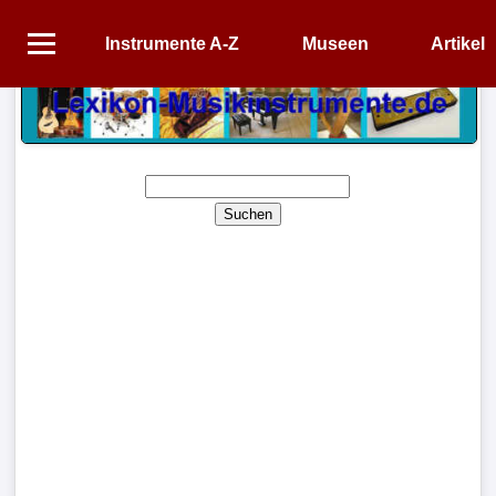
Instrumente A-Z
Museen
Artikel
Startseite
Instrumente
A-
Z
Suchen
Museen
Artikel
Impressum