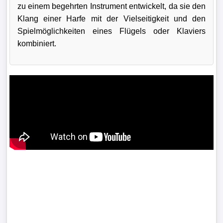
zu einem begehrten Instrument entwickelt, da sie den
Klang einer Harfe mit der Vielseitigkeit und den
Spielmöglichkeiten eines Flügels oder Klaviers
kombiniert.