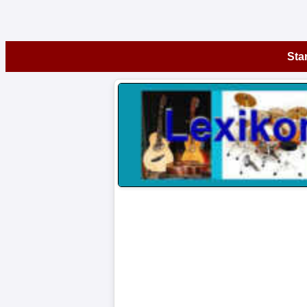
Startseite
Star
Instrumente
A-
Z
Museen
Artikel
Impressum