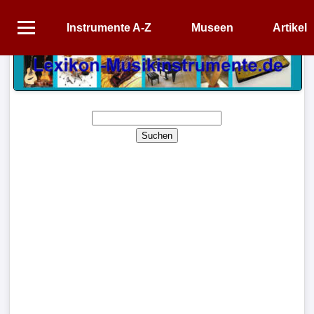
Instrumente A-Z
Museen
Artikel
Startseite
Instrumente
A-
Z
Suchen
Museen
Artikel
Impressum