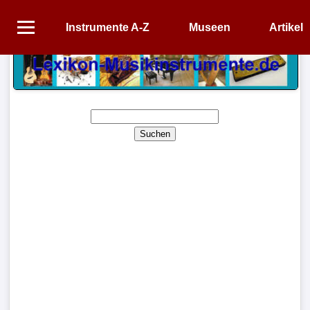
Instrumente A-Z
Museen
Artikel
Startseite
Instrumente
A-
Z
Suchen
Museen
Artikel
Impressum