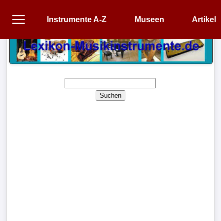
Instrumente A-Z
Museen
Artikel
Startseite
Instrumente
A-
Z
Suchen
Museen
Artikel
Impressum