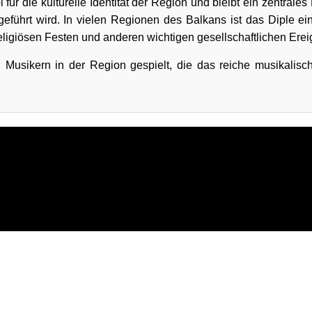
für die kulturelle Identität der Region und bleibt ein zentrale
eführt wird. In vielen Regionen des Balkans ist das Diple ein 
eligiösen Festen und anderen wichtigen gesellschaftlichen Erei
n Musikern in der Region gespielt, die das reiche musikali