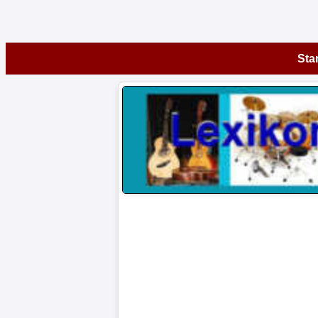
Startseite
Star
Instrumente
A-
Z
Museen
Artikel
Impressum