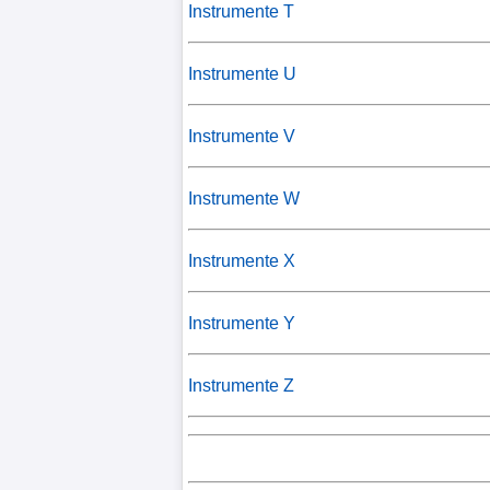
Instrumente T
Instrumente U
Instrumente V
Instrumente W
Instrumente X
Instrumente Y
Instrumente Z