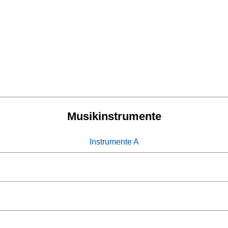
Musikinstrumente
Instrumente A