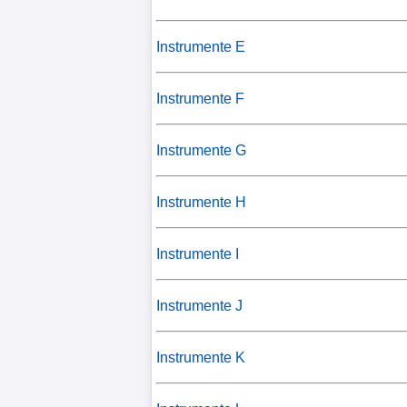
Instrumente E
Instrumente F
Instrumente G
Instrumente H
Instrumente I
Instrumente J
Instrumente K