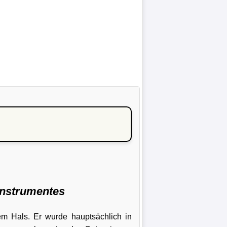
instrumentes
em Hals. Er wurde hauptsächlich in