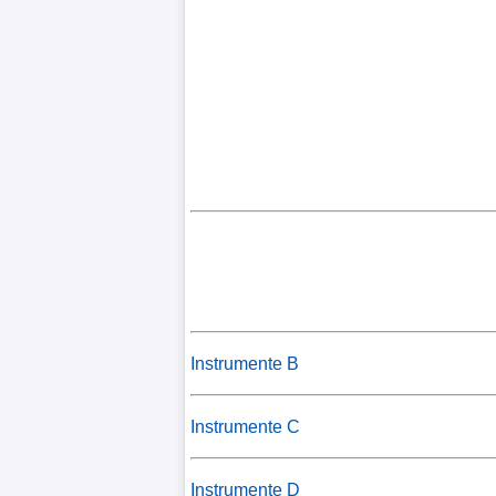
Instrumente B
Instrumente C
Instrumente D