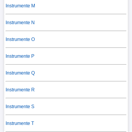
Instrumente M
Instrumente N
Instrumente O
Instrumente P
Instrumente Q
Instrumente R
Instrumente S
Instrumente T