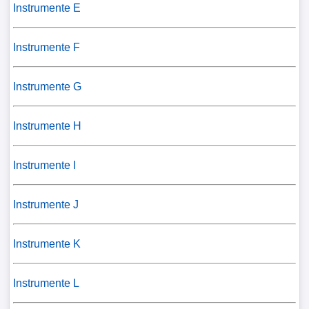
Instrumente E
Instrumente F
Instrumente G
Instrumente H
Instrumente I
Instrumente J
Instrumente K
Instrumente L