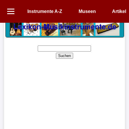
Instrumente A-Z
Museen
Artikel
Startseite
Instrumente
A-
Z
Suchen
Museen
Artikel
Impressum