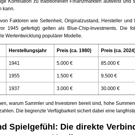
ge Korrelation zu traditionellen Finanzmärkten aufweist und s
n kann.
t von Faktoren wie Seltenheit, Originalzustand, Hersteller und
vor 1945 gefertigt) gelten als Blue-Chip-Investments. Die folg
elle Wertentwicklung populärer Modelle.
Herstellungsjahr
Preis (ca. 1980)
Preis (ca. 2024
1941
5.000 €
85.000 €
1955
1.500 €
9.500 €
1937
3.000 €
30.000 €
hen, warum Sammler und Investoren bereit sind, hohe Summen 
ahlen. Die begrenzte Verfügbarkeit sichert dabei eine langfrist
nd Spielgefühl: Die direkte Verbi