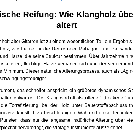
ische Reifung: Wie Klangholz üb
altert
heit alter Gitarren ist zu einem wesentlichen Teil ein Ergebn
gholz, wie Fichte für die Decke oder Mahagoni und Palisande
n und Harze, die seine Struktur bestimmen. Über Jahrzehnte hi
ristallisiert, flüchtige Harze verhärten sich und der verbleibe
les Minimum. Dieser natürliche Alterungsprozess, auch als „Agi
d schwingungsfreudiger.
strument, das schneller anspricht, ein größeres dynamisches S
ten entwickelt. Der Klang wird oft als „offener“, „trockener“ u
ie Torrefizierung, bei der Holz unter Sauerstoffabschluss t
prozess künstlich zu beschleunigen. Während diese Techniken
Puristen, dass nur die langsame, natürliche Alterung über vie
plexität hervorbringt, die Vintage-Instrumente auszeichnet.