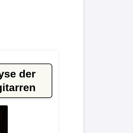
yse der
itarren