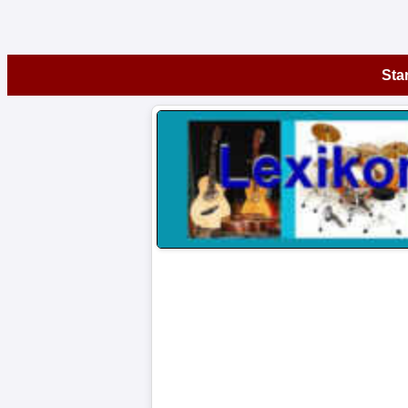
Startseite
Star
Instrumente
A-
Z
Museen
Artikel
Impressum