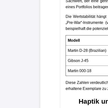
Sachwert, der eine gerin
eines Portfolios beitrage
Die Wertstabilität häng
„Pre-War“-Instrumente (
beispielhaft die potenzi
Modell
Martin D-28 (Brazilian)
Gibson J-45
Martin 000-18
Diese Zahlen verdeutlic
erhaltene Exemplare zu z
Haptik u