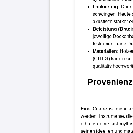
Lackierung:
Dünn a
schwingen. Heute d
akustisch stärker 
Beleistung (Braci
jeweilige Deckenhol
Instrument, eine De
Materialien:
Hölzer
(CITES) kaum noch 
qualitativ hochwer
Provenienz
Eine Gitarre ist mehr 
werden. Instrumente, di
erhalten eine fast myth
seinen ideellen und mate