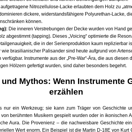
ufgetragene Nitrozellulose-Lacke erlaubten dem Holz zu „atme
ominieren dickere, widerstandsfähigere Polyurethan-Lacke, di
einschränken können.
ng):
Die inneren Verstrebungen der Decke wurden von Hand gef
z abgestimmt (tapping). Dieses „Voicing“ optimierte die Resona
tailgenauigkeit, die in der Serienproduktion kaum replizierbar is
 wie brasilianischer Palisander sind heute aufgrund von Arte
verfügbar. Instrumente aus der „Pre-War“-Ära, die aus diesen d
tigen Hölzern gefertigt wurden, sind daher besonders begehrt.
 und Mythos: Wenn Instrumente 
erzählen
als nur ein Werkzeug; sie kann zum Träger von Geschichte un
e von berühmten Musikern gespielt wurden oder in ikonischen 
ische Aura. Die Provenienz – die nachweisbare Geschichte eine
riellen Wert enorm. Ein Beispiel ist die Martin D-18E von Kurt 