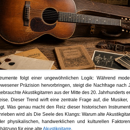
trumente folgt einer ungewöhnlichen Logik: Während moder
ewesener Präzision hervorbringen, steigt die Nachfrage nach J
gebrauchte Akustikgitarren aus der Mitte des 20. Jahrhunderts e
se. Dieser Trend wirft eine zentrale Frage auf, die Musiker
gt. Was genau macht den Reiz dieser historischen Instrumen
rieben wird als Die Seele des Klangs: Warum alte Akustikgitar
r physikalischen, handwerklichen und kulturellen Faktoren 
hätzung für eine alte
Akustikgitarre
.