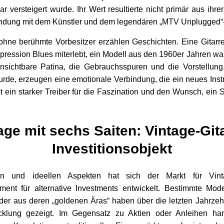
r versteigert wurde. Ihr Wert resultierte nicht primär aus ih
indung mit dem Künstler und dem legendären „MTV Unplugged“-Au
ohne berühmte Vorbesitzer erzählen Geschichten. Eine Gitarr
pression Blues miterlebt, ein Modell aus den 1960er Jahren wa
sichtbare Patina, die Gebrauchsspuren und die Vorstellun
urde, erzeugen eine emotionale Verbindung, die ein neues Instr
t ein starker Treiber für die Faszination und den Wunsch, ein
ge mit sechs Saiten: Vintage-Git
Investitionsobjekt
n und ideellen Aspekten hat sich der Markt für Vint
nt für alternative Investments entwickelt. Bestimmte Mode
der aus deren „goldenen Äras“ haben über die letzten Jahrzehnt
icklung gezeigt. Im Gegensatz zu Aktien oder Anleihen ha