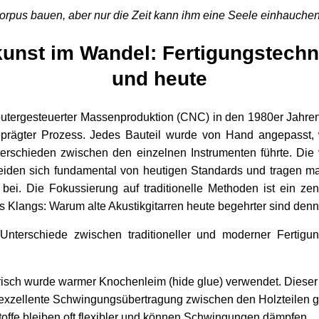
orpus bauen, aber nur die Zeit kann ihm eine Seele einhauchen
unst im Wandel: Fertigungstechn
und heute
utergesteuerter Massenproduktion (CNC) in den 1980er Jahren
rägter Prozess. Jedes Bauteil wurde von Hand angepasst, 
terschieden zwischen den einzelnen Instrumenten führte. Die
eiden sich fundamental von heutigen Standards und tragen m
 bei. Die Fokussierung auf traditionelle Methoden ist ein zen
Klangs: Warum alte Akustikgitarren heute begehrter sind denn 
 Unterschiede zwischen traditioneller und moderner Fertigun
isch wurde warmer Knochenleim (hide glue) verwendet. Dieser tr
 exzellente Schwingungsübertragung zwischen den Holzteilen g
toffe bleiben oft flexibler und können Schwingungen dämpfen.