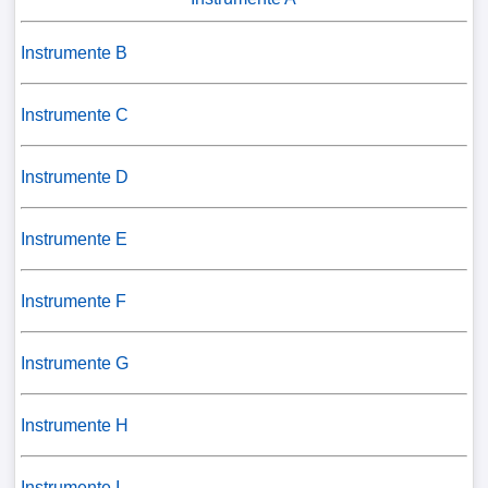
Instrumente B
Instrumente C
Instrumente D
Instrumente E
Instrumente F
Instrumente G
Instrumente H
Instrumente I